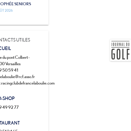
ROPHÉE SENIORS
ÛT 2026
TACTS UTILES
CUEIL
e du pont Colbert -
0 Versailles
9 50 59 41
delaboulie@rcf.asso.fr
racingclubdefrancelaboulie.com
O-SHOP
9 49 92 77
STAURANT