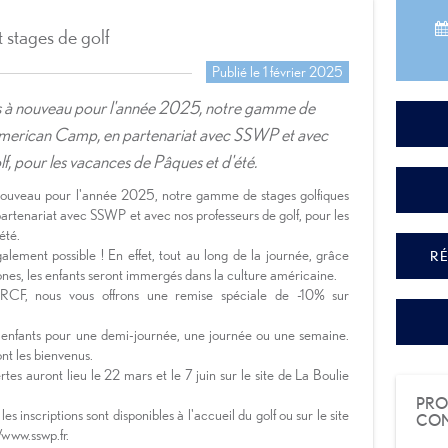
stages de golf
Publié le 1 février 2025
 à nouveau pour l'année 2025, notre gamme de
American Camp, en partenariat avec SSWP et avec
f, pour les vacances de Pâques et d'été.
ouveau pour l'année 2025, notre gamme de stages golfiques
tenariat avec SSWP et avec nos professeurs de golf, pour les
été.
alement possible ! En effet, tout au long de la journée, grâce
RÉ
nes, les enfants seront immergés dans la culture américaine.
CF, nous vous offrons une remise spéciale de -10% sur
 enfants pour une demi-journée, une journée ou une semaine.
nt les bienvenus.
tes auront lieu le 22 mars et le 7 juin sur le site de La Boulie
PRO
les inscriptions sont disponibles à l'accueil du golf ou sur le site
COM
/www.sswp.fr.