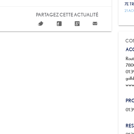
7E T
21 AO
PARTAGEZ CETTE ACTUALITÉ
CON
AC
Rout
7800
01 3
golf
www.
PR
01 3
RE