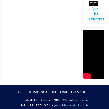
» Voir
les
partenaires
GOLF DU RACING CLUB DE FRANCE - LA BOULIE
Route du Pont Colbert - 78000 Versailles - France
Tél. : +33 1 39 50 59 41 -
golfdelaboulie@rcf.asso.fr