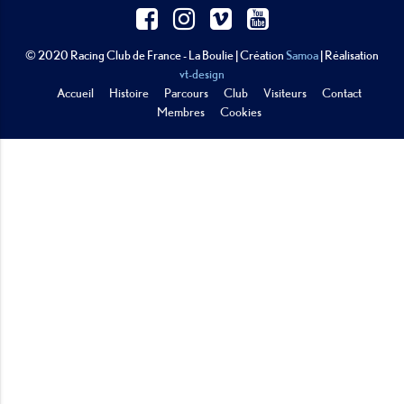
© 2020 Racing Club de France - La Boulie | Création
Samoa
| Réalisation
vt-design
Accueil
Histoire
Parcours
Club
Visiteurs
Contact
Membres
Cookies