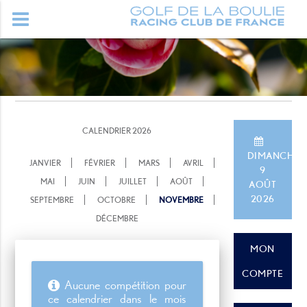
CALENDRIER 2026
DIMANCHE
JANVIER
FÉVRIER
MARS
AVRIL
9
MAI
JUIN
JUILLET
AOÛT
AOÛT
2026
SEPTEMBRE
OCTOBRE
NOVEMBRE
DÉCEMBRE
MON
COMPTE
Aucune compétition pour
ce calendrier dans le mois