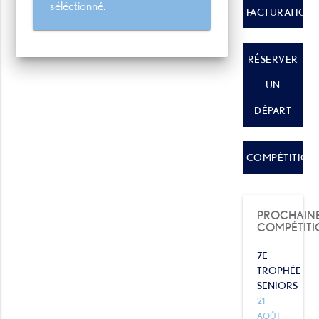
séléctionné.
FACTURATION
RÉSERVER
UN
DÉPART
COMPÉTITION
PROCHAIN
COMPÉTITI
7E
TROPHÉE
SENIORS
21
AOÛT