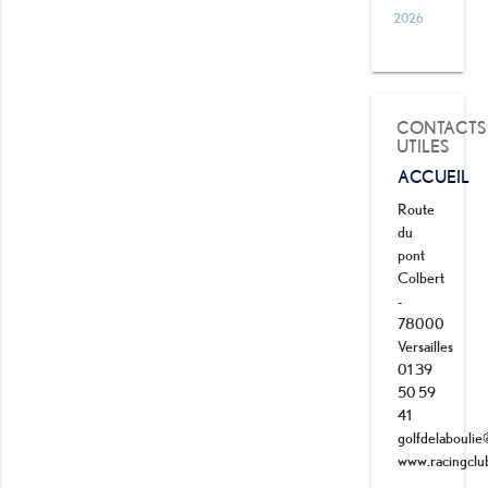
2026
CONTACTS
UTILES
ACCUEIL
Route
du
pont
Colbert
-
78000
Versailles
01 39
50 59
41
golfdelaboulie@
www.racingclu