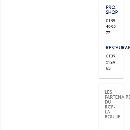
PRO-
SHOP
01 39
49 92
77
RESTAURA
01 39
51 24
65
LES
PARTENAIR
DU
RCF-
LA
BOULIE